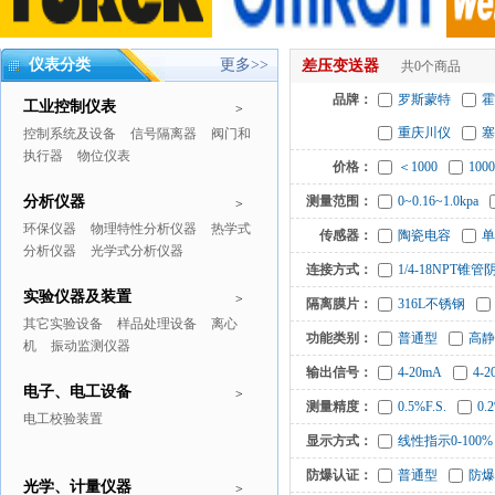
仪表分类
更多>>
差压变送器
共0个商品
品牌：
罗斯蒙特
霍
工业控制仪表
>
重庆川仪
塞
控制系统及设备
信号隔离器
阀门和
执行器
物位仪表
价格：
＜1000
1000
分析仪器
测量范围：
0~0.16~1.0kpa
>
环保仪器
物理特性分析仪器
热学式
传感器：
陶瓷电容
单
分析仪器
光学式分析仪器
连接方式：
1/4-18NPT锥
实验仪器及装置
>
隔离膜片：
316L不锈钢
其它实验设备
样品处理设备
离心
功能类别：
普通型
高静
机
振动监测仪器
输出信号：
4-20mA
4-
电子、电工设备
>
测量精度：
0.5%F.S.
0.
电工校验装置
显示方式：
线性指示0-100%
防爆认证：
普通型
防爆
光学、计量仪器
>