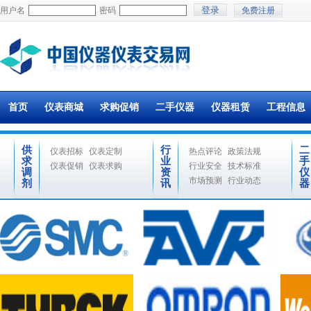
用户名
密码
免费注册
首页
仪表商城
求购促销
二手仪器
仪器租赁
工程信息
供
行
二
仪表招标
仪表定制
热点评论
政策法规
求
业
手
仪表促销
仪表求购
行业安全
技术标准
调
资
仪
市场预测
行业动态
剂
讯
器