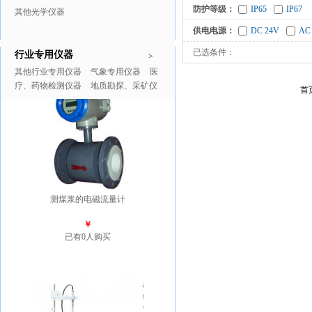
防护等级：
IP65
IP67
其他光学仪器
供电电源：
DC 24V
AC
已选条件：
行业专用仪器
推广商品
更多>>
>
其他行业专用仪器
气象专用仪器
医
疗、药物检测仪器
地质勘探、采矿仪
首
器
测煤浆的电磁流量计
￥
已有0人购买