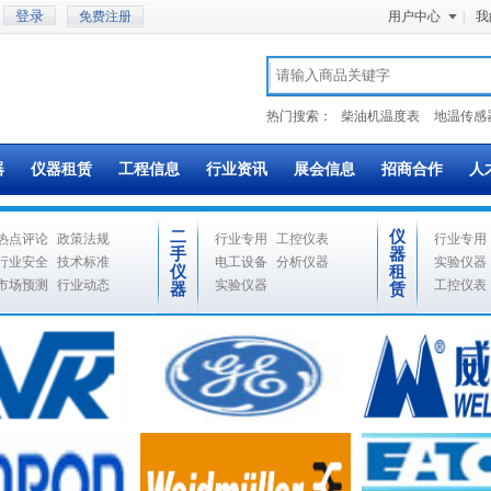
免费注册
用户中心
|
我
热门搜索：
柴油机温度表
地温传感
器
仪器租赁
工程信息
行业资讯
展会信息
招商合作
人
二
仪
热点评论
政策法规
行业专用
工控仪表
行业专用
手
器
行业安全
技术标准
电工设备
分析仪器
实验仪器
仪
租
市场预测
行业动态
实验仪器
工控仪表
器
赁