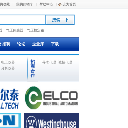
的收藏
|
我的购物车
|
帮助中心
|
设为首页
器
气压传感器
气压检定箱
才招聘
论坛
企业库
下载
招
电工仪器
寻求代理
诚招代理
商
分析仪器
合
作