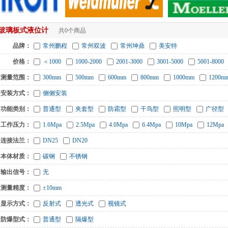
玻璃板式液位计
共0个商品
品牌：
常州鹏程
常州双波
常州坤鼎
美安特
价格：
＜1000
1000-2000
2001-3000
3001-5000
5001-8000
测量范围：
300mm
500mm
600mm
800mm
1000mm
1200m
安装方式：
侧侧安装
功能类别：
普通型
夹套型
防霜型
干鸟型
照明型
广径型
工作压力：
1.6Mpa
2.5Mpa
4.0Mpa
6.4Mpa
10Mpa
12Mpa
连接法兰：
DN25
DN20
本体材质：
碳钢
不锈钢
输出信号：
无
测量精度：
±10mm
显示方式：
反射式
透光式
视镜式
防爆型式：
普通型
隔爆型