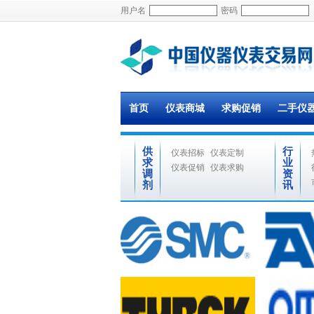
用户名
密码
首页
仪表商城
求购促销
二手仪
供
行
仪表招标
仪表定制
求
业
仪表促销
仪表求购
调
资
剂
讯