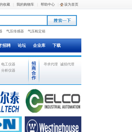
的收藏
|
我的购物车
|
帮助中心
|
设为首页
器
气压传感器
气压检定箱
才招聘
论坛
企业库
下载
招
电工仪器
寻求代理
诚招代理
商
分析仪器
合
作