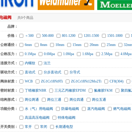
电磁阀
共0个商品
品牌：
价格：
＜500
500-800
801-1200
1201-1500
1501-1800
公称通径：
6mm
8mm
10mm
15mm
20mm
25mm
32m
公称压力：
0.1Mpa
0.6Mpa
1.0Mpa
1.6Mpa
2.5Mpa
4.0Mpa
连接方式：
内螺纹
法兰
驱动方式：
直动式
分步直动式
分导式
阀体材质：
WCB
ZG1Cr18Ni9Ti
ZG1Cr18Ni12Mo2Ti
CF8(304)
密封材质：
丁晴橡胶NBR
三元乙丙橡胶EPDM
氟橡胶FKM
聚四氟
结构形式：
两位两通
两位三通
两位四通
两位五通
功能分类：
水（气）用电磁阀
防爆电磁阀
蒸汽电磁阀
燃气电磁阀
高温高压电磁阀
特殊电磁阀
开关类别：
常开
常闭
长期通电型