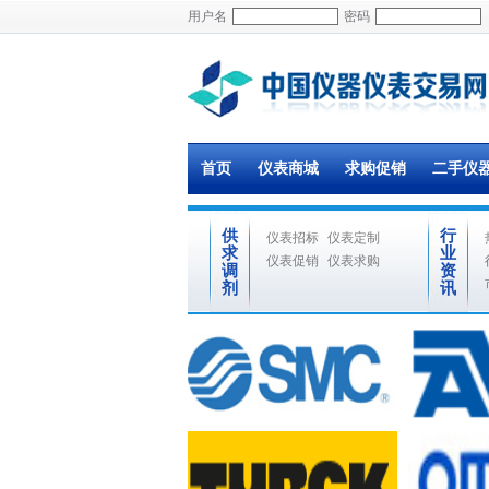
用户名
密码
首页
仪表商城
求购促销
二手仪
供
行
仪表招标
仪表定制
求
业
仪表促销
仪表求购
调
资
剂
讯