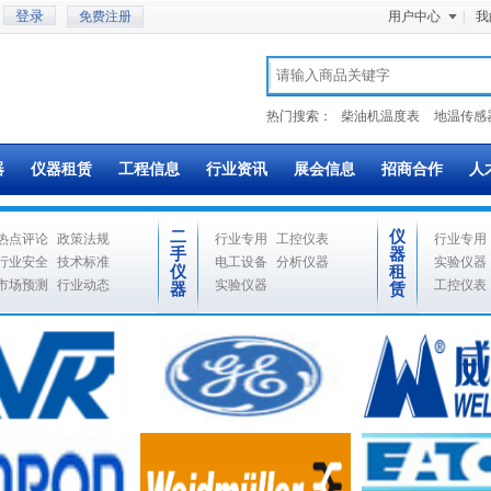
免费注册
用户中心
|
我
热门搜索：
柴油机温度表
地温传感
器
仪器租赁
工程信息
行业资讯
展会信息
招商合作
人
二
仪
热点评论
政策法规
行业专用
工控仪表
行业专用
手
器
行业安全
技术标准
电工设备
分析仪器
实验仪器
仪
租
市场预测
行业动态
实验仪器
工控仪表
器
赁