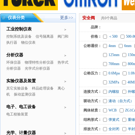
仪表分类
更多>>
安全阀
共0个商品
品牌：
工业控制仪表
>
控制系统及设备
信号隔离器
阀门和
价格：
＜500
500-8
执行器
物位仪表
公称通径：
4mm
6mm
分析仪器
125mm
150
>
环保仪器
物理特性分析仪器
热学式
700mm
800
分析仪器
光学式分析仪器
公称压力：
0.6Mpa
1.0
实验仪器及装置
>
32MPa
40M
其它实验设备
样品处理设备
离心
连接方式：
内螺纹
外螺
机
振动监测仪器
驱动方式：
液动（自力式）
电子、电工设备
>
阀体材质：
WCB
ZG1Cr
电工校验装置
结构形式：
弹簧式
重锤
排放方式：
全封闭
半封
光学、计量仪器
>