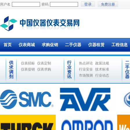
用户名
密码
免费注册
首页
仪表商城
求购促销
二手仪器
仪器租赁
工程信息
供
行
二
仪表招标
仪表定制
热点评论
政策法规
求
业
手
仪表促销
仪表求购
行业安全
技术标准
调
资
仪
市场预测
行业动态
剂
讯
器