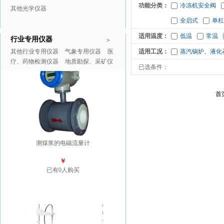
功能分类：
冷冻机安全阀
其他光学仪器
全启式
单杠
适用温度：
低温
常温
行业专用仪器
推广商品
更多>>
>
其他行业专用仪器
气象专用仪器
医
适用工况：
蒸汽锅炉、液化
疗、药物检测仪器
地质勘探、采矿仪
已选条件：
器
首
测煤浆的电磁流量计
￥
已有0人购买