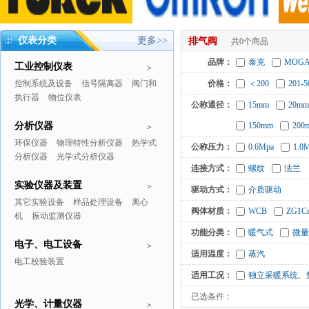
仪表分类
更多>>
排气阀
共0个商品
品牌：
泰克
MOGA
工业控制仪表
>
控制系统及设备
信号隔离器
阀门和
价格：
＜200
201-5
执行器
物位仪表
公称通径：
15mm
20mm
分析仪器
150mm
200
>
环保仪器
物理特性分析仪器
热学式
公称压力：
0.6Mpa
1.0
分析仪器
光学式分析仪器
连接方式：
螺纹
法兰
实验仪器及装置
>
驱动方式：
介质驱动
其它实验设备
样品处理设备
离心
阀体材质：
WCB
ZG1Cr
机
振动监测仪器
功能分类：
暖气式
微量
电子、电工设备
>
适用温度：
蒸汽
电工校验装置
适用工况：
独立采暖系统、
已选条件：
光学、计量仪器
>