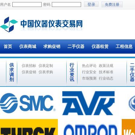
用户名
密码
免费注册
首页
仪表商城
求购促销
二手仪器
仪器租赁
工程信息
供
行
二
仪表招标
仪表定制
热点评论
政策法规
求
业
手
仪表促销
仪表求购
行业安全
技术标准
调
资
仪
市场预测
行业动态
剂
讯
器