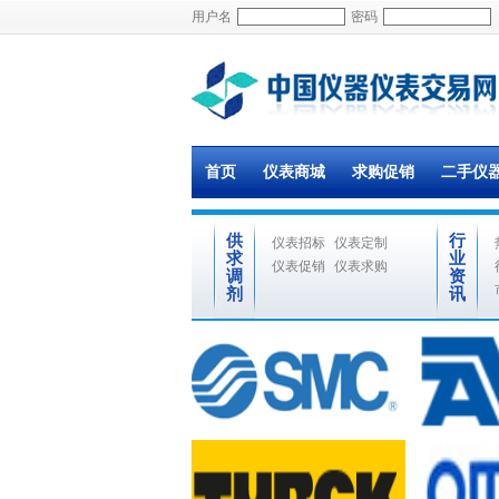
用户名
密码
首页
仪表商城
求购促销
二手仪
供
行
仪表招标
仪表定制
求
业
仪表促销
仪表求购
调
资
剂
讯