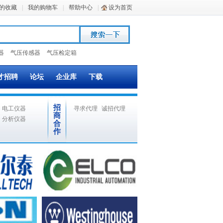
的收藏
|
我的购物车
|
帮助中心
|
设为首页
器
气压传感器
气压检定箱
才招聘
论坛
企业库
下载
招
电工仪器
寻求代理
诚招代理
商
分析仪器
合
作