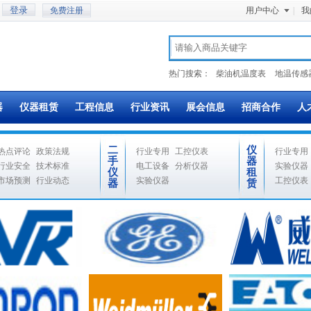
免费注册
用户中心
|
我
热门搜索：
柴油机温度表
地温传感
器
仪器租赁
工程信息
行业资讯
展会信息
招商合作
人
二
仪
热点评论
政策法规
行业专用
工控仪表
行业专用
手
器
行业安全
技术标准
电工设备
分析仪器
实验仪器
仪
租
市场预测
行业动态
实验仪器
工控仪表
器
赁