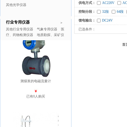
供电方式：
AC220V
AC
其他光学仪器
控制分段：
32段
64段
馈电输出：
DC24V
行业专用仪器
推广商品
更多>>
>
其他行业专用仪器
气象专用仪器
医
已选条件：
疗、药物检测仪器
地质勘探、采矿仪
器
首
测煤浆的电磁流量计
￥
已有0人购买