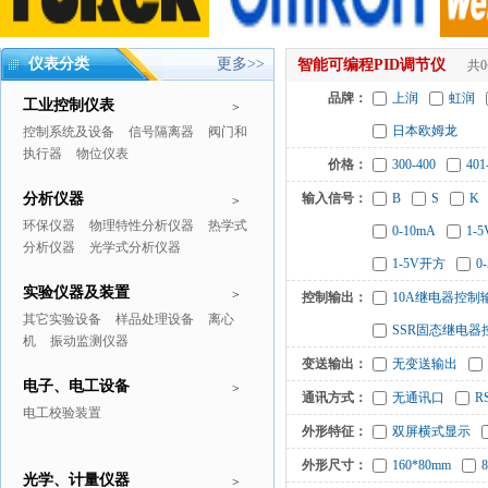
仪表分类
更多>>
智能可编程PID调节仪
共
品牌：
上润
虹润
工业控制仪表
>
日本欧姆龙
控制系统及设备
信号隔离器
阀门和
执行器
物位仪表
价格：
300-400
401
分析仪器
输入信号：
B
S
K
>
环保仪器
物理特性分析仪器
热学式
0-10mA
1-5
分析仪器
光学式分析仪器
1-5V开方
0
实验仪器及装置
>
控制输出：
10A继电器控制
其它实验设备
样品处理设备
离心
SSR固态继电器
机
振动监测仪器
变送输出：
无变送输出
电子、电工设备
>
通讯方式：
无通讯口
R
电工校验装置
外形特征：
双屏横式显示
外形尺寸：
160*80mm
光学、计量仪器
>