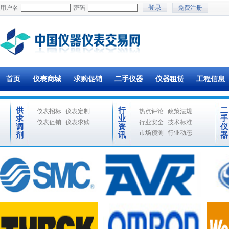
用户名
密码
免费注册
首页
仪表商城
求购促销
二手仪器
仪器租赁
工程信息
供
行
二
仪表招标
仪表定制
热点评论
政策法规
求
业
手
仪表促销
仪表求购
行业安全
技术标准
调
资
仪
市场预测
行业动态
剂
讯
器