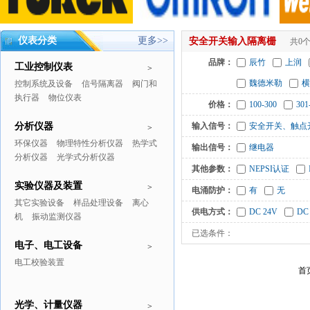
仪表分类
更多>>
安全开关输入隔离栅
共0
品牌：
辰竹
上润
工业控制仪表
>
魏德米勒
横
控制系统及设备
信号隔离器
阀门和
执行器
物位仪表
价格：
100-300
301
分析仪器
输入信号：
安全开关、触点
>
环保仪器
物理特性分析仪器
热学式
输出信号：
继电器
分析仪器
光学式分析仪器
其他参数：
NEPSI认证
实验仪器及装置
>
电涌防护：
有
无
其它实验设备
样品处理设备
离心
供电方式：
DC 24V
DC
机
振动监测仪器
已选条件：
电子、电工设备
>
电工校验装置
首
光学、计量仪器
>