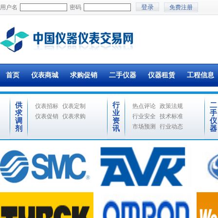
用户名
密码
免费注册
首页
仪表商城
求购促销
二手仪器
仪器租赁
工程信息
供
行
二
仪表招标
仪表定制
热点评论
政策法规
求
业
手
仪表促销
仪表求购
行业安全
技术标准
调
资
仪
市场预测
行业动态
剂
讯
器