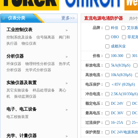
仪表分类
更多>>
直流电源电涌防护器
共0
品牌：
科佳
艾尔盾
工业控制仪表
>
OBO
菲尼
控制系统及设备
信号隔离器
阀门和
执行器
物位仪表
成都兴业
价格：
100-300
301
分析仪器
>
环保仪器
物理特性分析仪器
热学式
标放电流：
5kA(8/20μS)
分析仪器
光学式分析仪器
高放电流：
10kA(8/20μS)
实验仪器及装置
>
电压保护：
＜85V (8/20μS)
其它实验设备
样品处理设备
离心
冲击电流：
2.5KA(10/350μS)
机
振动监测仪器
额定电压：
DC 24V
DC
电子、电工设备
>
最高电压：
DC 36V
DC
电工校验装置
过流保护：
16~25A
25~
保护类型：
DC 24V电源系
光学、计量仪器
>