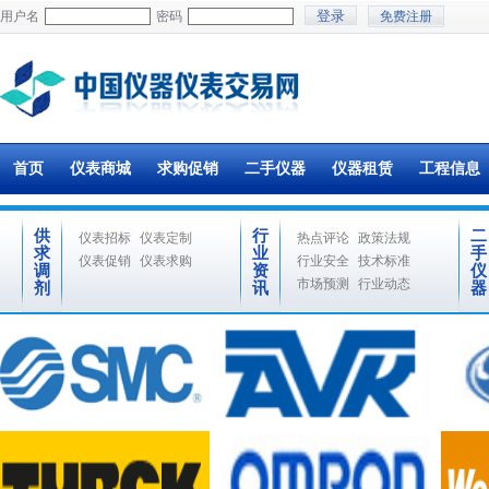
用户名
密码
免费注册
首页
仪表商城
求购促销
二手仪器
仪器租赁
工程信息
供
行
二
仪表招标
仪表定制
热点评论
政策法规
求
业
手
仪表促销
仪表求购
行业安全
技术标准
调
资
仪
市场预测
行业动态
剂
讯
器