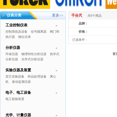
仪表分类
更多>>
千分尺
共0个商品
品牌：
工业控制仪表
>
控制系统及设备
信号隔离器
阀门和
价格：
执行器
物位仪表
已选条件：
分析仪器
>
首
环保仪器
物理特性分析仪器
热学式
分析仪器
光学式分析仪器
实验仪器及装置
>
其它实验设备
样品处理设备
离心
机
振动监测仪器
电子、电工设备
>
电工校验装置
光学、计量仪器
>