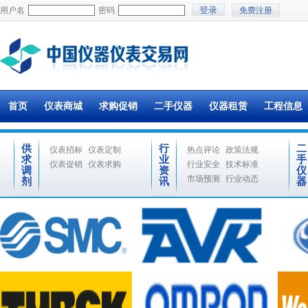
用户名
密码
免费注册
首页
仪表商城
求购促销
二手仪器
仪器租赁
工程信息
供
行
二
仪表招标
仪表定制
热点评论
政策法规
求
业
手
仪表促销
仪表求购
行业安全
技术标准
调
资
仪
市场预测
行业动态
剂
讯
器