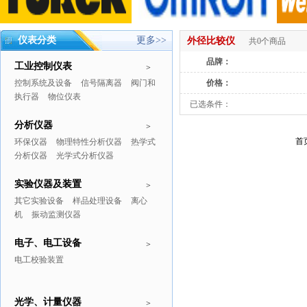
仪表分类
更多>>
外径比较仪
共0个商品
品牌：
工业控制仪表
>
控制系统及设备
信号隔离器
阀门和
价格：
执行器
物位仪表
已选条件：
分析仪器
>
首
环保仪器
物理特性分析仪器
热学式
分析仪器
光学式分析仪器
实验仪器及装置
>
其它实验设备
样品处理设备
离心
机
振动监测仪器
电子、电工设备
>
电工校验装置
光学、计量仪器
>