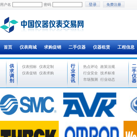
用户名
密码
免费注册
首页
仪表商城
求购促销
二手仪器
仪器租赁
工程信息
供
行
二
仪表招标
仪表定制
热点评论
政策法规
求
业
手
仪表促销
仪表求购
行业安全
技术标准
调
资
仪
市场预测
行业动态
剂
讯
器