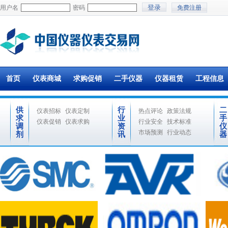
用户名
密码
免费注册
首页
仪表商城
求购促销
二手仪器
仪器租赁
工程信息
供
行
二
仪表招标
仪表定制
热点评论
政策法规
求
业
手
仪表促销
仪表求购
行业安全
技术标准
调
资
仪
市场预测
行业动态
剂
讯
器