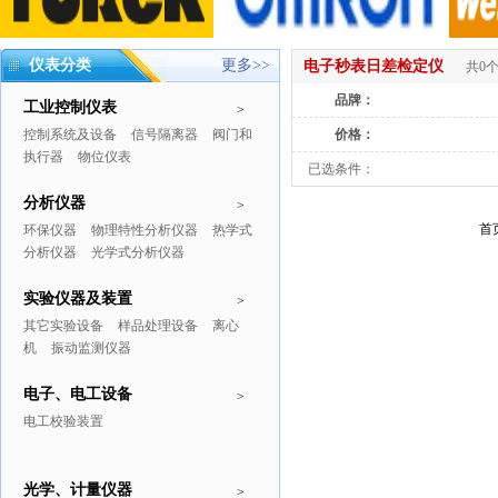
仪表分类
更多>>
电子秒表日差检定仪
共0
品牌：
工业控制仪表
>
控制系统及设备
信号隔离器
阀门和
价格：
执行器
物位仪表
已选条件：
分析仪器
>
首
环保仪器
物理特性分析仪器
热学式
分析仪器
光学式分析仪器
实验仪器及装置
>
其它实验设备
样品处理设备
离心
机
振动监测仪器
电子、电工设备
>
电工校验装置
光学、计量仪器
>