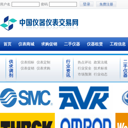
用户名
密码
免费注册
首页
仪表商城
求购促销
二手仪器
仪器租赁
工程信息
供
行
二
仪表招标
仪表定制
热点评论
政策法规
求
业
手
仪表促销
仪表求购
行业安全
技术标准
调
资
仪
市场预测
行业动态
剂
讯
器