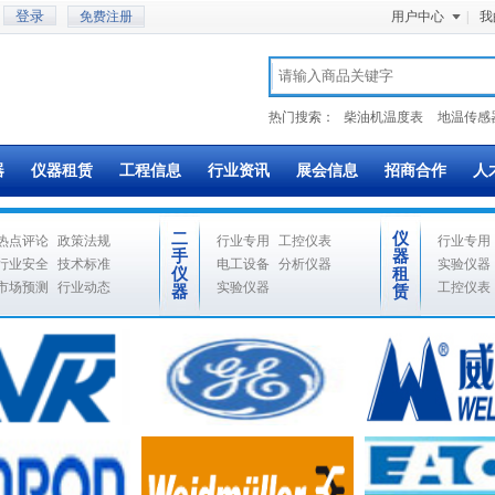
免费注册
用户中心
|
我
热门搜索：
柴油机温度表
地温传感
器
仪器租赁
工程信息
行业资讯
展会信息
招商合作
人
二
仪
热点评论
政策法规
行业专用
工控仪表
行业专用
手
器
行业安全
技术标准
电工设备
分析仪器
实验仪器
仪
租
市场预测
行业动态
实验仪器
工控仪表
器
赁