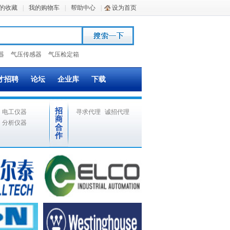
的收藏
|
我的购物车
|
帮助中心
|
设为首页
器
气压传感器
气压检定箱
才招聘
论坛
企业库
下载
招
电工仪器
寻求代理
诚招代理
商
分析仪器
合
作