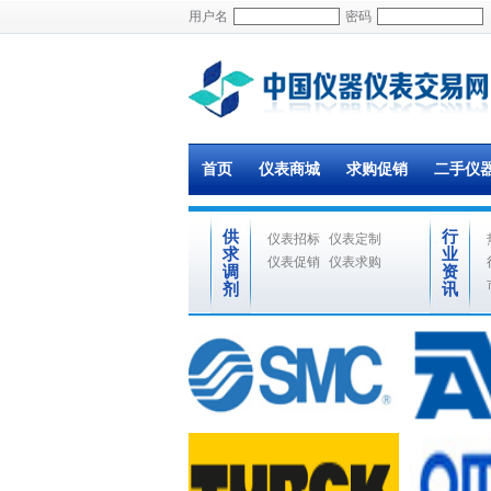
用户名
密码
首页
仪表商城
求购促销
二手仪
供
行
仪表招标
仪表定制
求
业
仪表促销
仪表求购
调
资
剂
讯