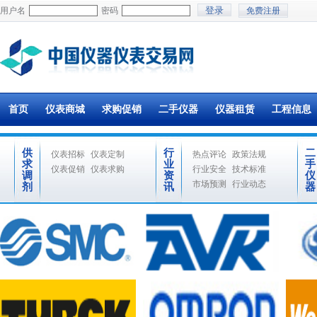
用户名
密码
免费注册
首页
仪表商城
求购促销
二手仪器
仪器租赁
工程信息
供
行
二
仪表招标
仪表定制
热点评论
政策法规
求
业
手
仪表促销
仪表求购
行业安全
技术标准
调
资
仪
市场预测
行业动态
剂
讯
器