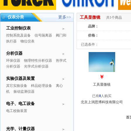
仪表分类
更多>>
工具显微镜
共1个商品
品牌：
工业控制仪表
>
控制系统及设备
信号隔离器
阀门和
价格：
执行器
物位仪表
已选条件：
分析仪器
>
环保仪器
物理特性分析仪器
热学式
分析仪器
光学式分析仪器
￥
实验仪器及装置
>
工具显微镜
其它实验设备
样品处理设备
离心
机
振动监测仪器
已有
0
人购买
北京上润思博科技有限公司
电子、电工设备
>
电工校验装置
首
光学、计量仪器
>