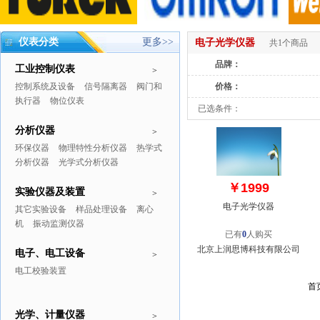
仪表分类
更多>>
电子光学仪器
共1个商品
品牌：
工业控制仪表
>
控制系统及设备
信号隔离器
阀门和
价格：
执行器
物位仪表
已选条件：
分析仪器
>
环保仪器
物理特性分析仪器
热学式
分析仪器
光学式分析仪器
￥1999
实验仪器及装置
>
电子光学仪器
其它实验设备
样品处理设备
离心
机
振动监测仪器
已有
0
人购买
北京上润思博科技有限公司
电子、电工设备
>
电工校验装置
首
光学、计量仪器
>