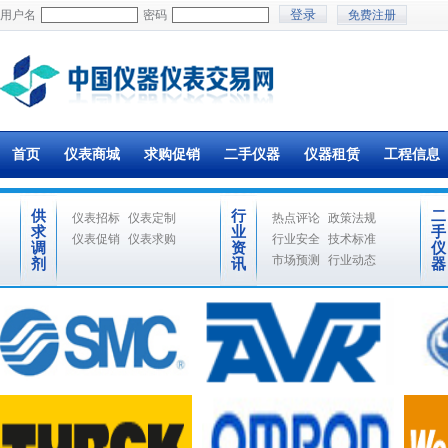
用户名
密码
免费注册
首页
仪表商城
求购促销
二手仪器
仪器租赁
工程信息
供
行
二
仪表招标
仪表定制
热点评论
政策法规
求
业
手
仪表促销
仪表求购
行业安全
技术标准
调
资
仪
市场预测
行业动态
剂
讯
器