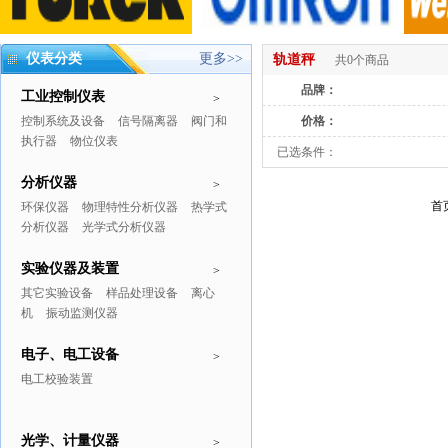
仪表分类
更多>>
轨道秤
共0个商品
品牌：
工业控制仪表
>
控制系统及设备
信号隔离器
阀门和
价格：
执行器
物位仪表
已选条件：
分析仪器
>
首
环保仪器
物理特性分析仪器
热学式
分析仪器
光学式分析仪器
实验仪器及装置
>
其它实验设备
样品处理设备
离心
机
振动监测仪器
电子、电工设备
>
电工校验装置
光学、计量仪器
>