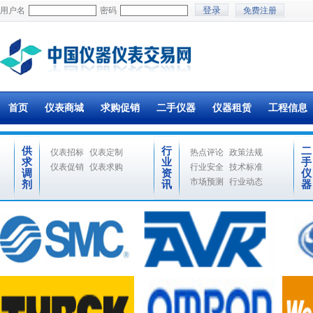
用户名
密码
免费注册
首页
仪表商城
求购促销
二手仪器
仪器租赁
工程信息
供
行
二
仪表招标
仪表定制
热点评论
政策法规
求
业
手
仪表促销
仪表求购
行业安全
技术标准
调
资
仪
市场预测
行业动态
剂
讯
器