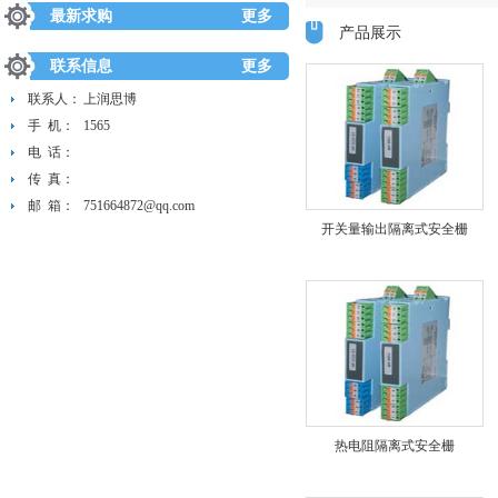
最新求购
更多
产品展示
联系信息
更多
联系人：
上润思博
手 机：
1565
电 话：
传 真：
邮 箱：
751664872@qq.com
开关量输出隔离式安全栅
热电阻隔离式安全栅