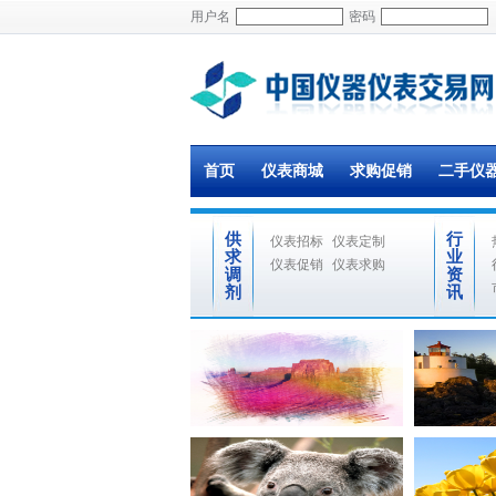
用户名
密码
首页
仪表商城
求购促销
二手仪
供
行
仪表招标
仪表定制
求
业
仪表促销
仪表求购
调
资
剂
讯