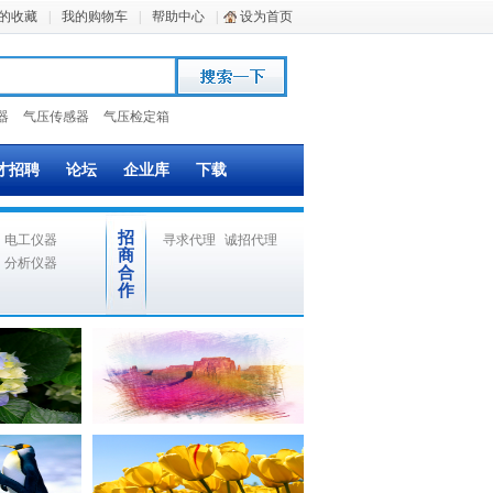
的收藏
|
我的购物车
|
帮助中心
|
设为首页
器
气压传感器
气压检定箱
才招聘
论坛
企业库
下载
招
电工仪器
寻求代理
诚招代理
商
分析仪器
合
作