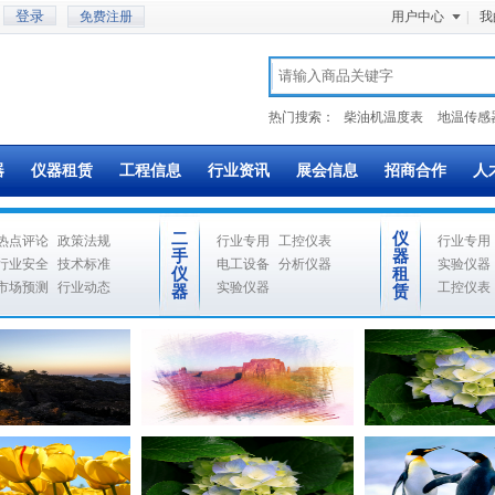
免费注册
用户中心
|
我
热门搜索：
柴油机温度表
地温传感
器
仪器租赁
工程信息
行业资讯
展会信息
招商合作
人
二
仪
热点评论
政策法规
行业专用
工控仪表
行业专用
手
器
行业安全
技术标准
电工设备
分析仪器
实验仪器
仪
租
市场预测
行业动态
实验仪器
工控仪表
器
赁