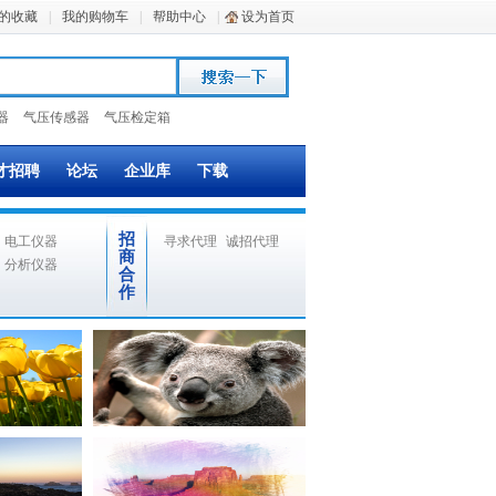
的收藏
|
我的购物车
|
帮助中心
|
设为首页
器
气压传感器
气压检定箱
才招聘
论坛
企业库
下载
招
电工仪器
寻求代理
诚招代理
商
分析仪器
合
作