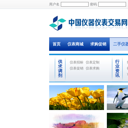
用户名
密码
首页
仪表商城
求购促销
二手仪
供
行
仪表招标
仪表定制
求
业
仪表促销
仪表求购
调
资
剂
讯