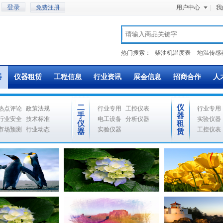
免费注册
用户中心
|
我
热门搜索：
柴油机温度表
地温传感
器
仪器租赁
工程信息
行业资讯
展会信息
招商合作
人
二
仪
热点评论
政策法规
行业专用
工控仪表
行业专用
手
器
行业安全
技术标准
电工设备
分析仪器
实验仪器
仪
租
市场预测
行业动态
实验仪器
工控仪表
器
赁