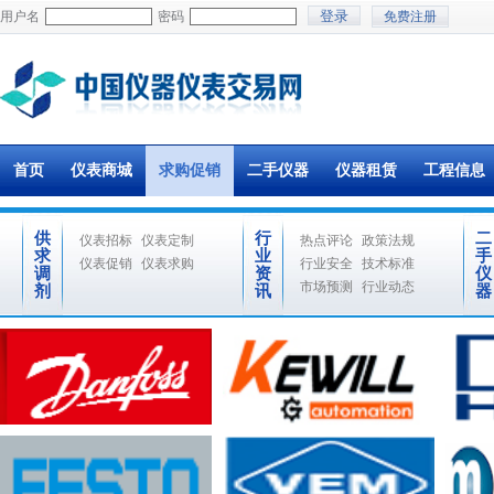
用户名
密码
免费注册
首页
仪表商城
求购促销
二手仪器
仪器租赁
工程信息
供
行
二
仪表招标
仪表定制
热点评论
政策法规
求
业
手
仪表促销
仪表求购
行业安全
技术标准
调
资
仪
市场预测
行业动态
剂
讯
器