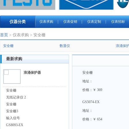
仪器分类
仪表求购
|
仪表促销
|
仪表定制
|
仪表招标
首页
> 仪表求购 > 安全栅
安全栅
数显仪
浪涌保
最新求购
浪涌保护器
安全栅
地址：
价格：￥ 369
安全栅
无纸记录仪 2
GS5074-EX
安全栅
地址：
安全栅3
输入信号
价格：￥ 654
GS8093-EX