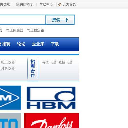
的收藏
|
我的购物车
|
帮助中心
|
设为首页
器
气压传感器
气压检定箱
才招聘
论坛
企业库
下载
招
电工仪器
寻求代理
诚招代理
商
分析仪器
合
作