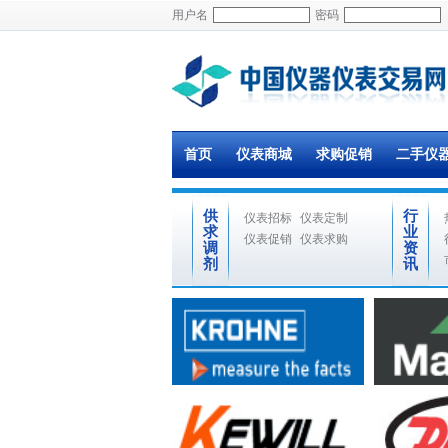
用户名
密码
首页
仪表商城
求购促销
二手仪
供
行
仪表招标
仪表定制
求
业
仪表促销
仪表求购
调
资
剂
讯