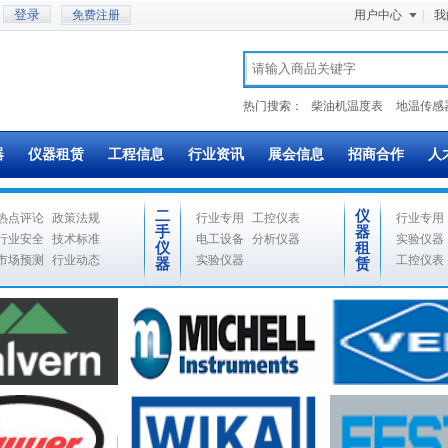
免费注册
用户中心
|
我
热门搜索：
柴油机温度表
地温传感
器
仪器租赁
工程信息
行业资讯
展会信息
招商合作
人
二
仪
热点评论
政策法规
行业专用
工控仪表
行业专用
手
器
行业安全
技术标准
电工设备
分析仪器
实验仪器
仪
租
市场预测
行业动态
实验仪器
工控仪表
器
赁