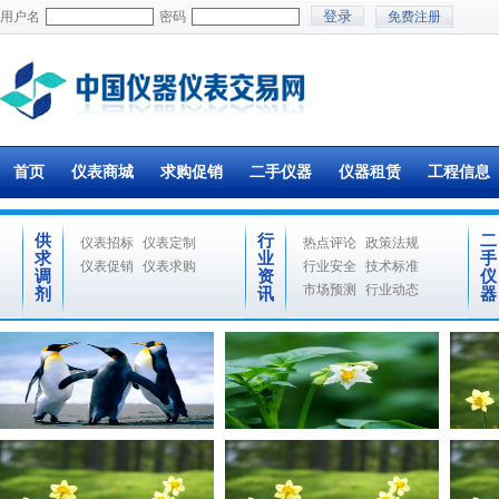
用户名
密码
免费注册
首页
仪表商城
求购促销
二手仪器
仪器租赁
工程信息
供
行
二
仪表招标
仪表定制
热点评论
政策法规
求
业
手
仪表促销
仪表求购
行业安全
技术标准
调
资
仪
市场预测
行业动态
剂
讯
器