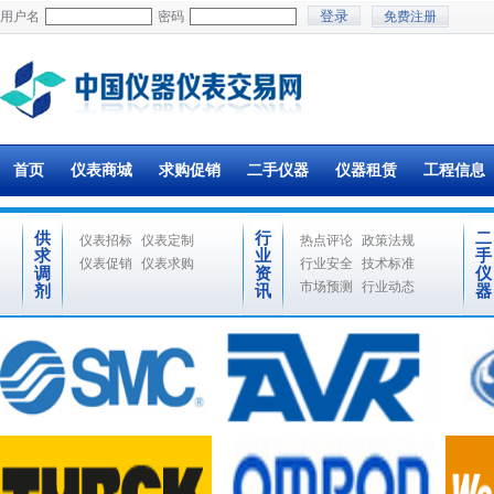
用户名
密码
免费注册
首页
仪表商城
求购促销
二手仪器
仪器租赁
工程信息
供
行
二
仪表招标
仪表定制
热点评论
政策法规
求
业
手
仪表促销
仪表求购
行业安全
技术标准
调
资
仪
市场预测
行业动态
剂
讯
器