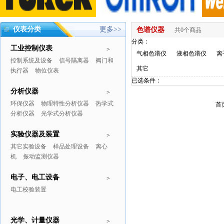
仪表分类
更多>>
色谱仪器
共0个商品
分类：
工业控制仪表
>
气相色谱仪
液相色谱仪
离
控制系统及设备
信号隔离器
阀门和
其它
执行器
物位仪表
已选条件：
分析仪器
>
环保仪器
物理特性分析仪器
热学式
首
分析仪器
光学式分析仪器
实验仪器及装置
>
其它实验设备
样品处理设备
离心
机
振动监测仪器
电子、电工设备
>
电工校验装置
光学、计量仪器
>