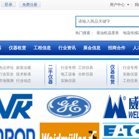
免费注册
用户中心
|
我
热门搜索：
柴油机温度表
地温传感
器
仪器租赁
工程信息
行业资讯
展会信息
招商合作
人
二
仪
热点评论
政策法规
行业专用
工控仪表
行业专用
手
器
行业安全
技术标准
电工设备
分析仪器
实验仪器
仪
租
市场预测
行业动态
实验仪器
工控仪表
器
赁