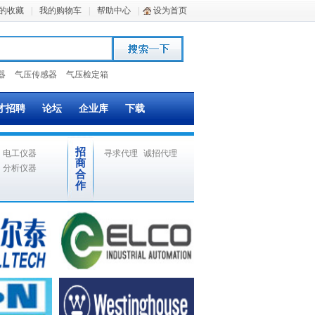
的收藏
|
我的购物车
|
帮助中心
|
设为首页
器
气压传感器
气压检定箱
才招聘
论坛
企业库
下载
招
电工仪器
寻求代理
诚招代理
商
分析仪器
合
作