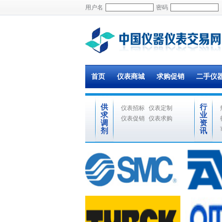
用户名
密码
首页
仪表商城
求购促销
二手仪
供
行
仪表招标
仪表定制
求
业
仪表促销
仪表求购
调
资
剂
讯