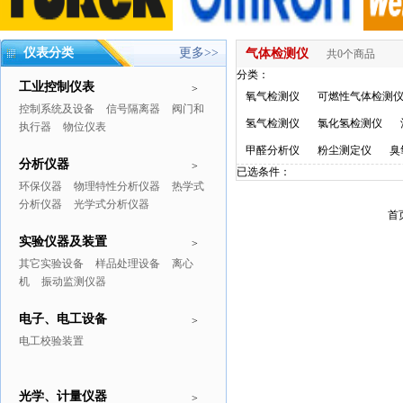
仪表分类
更多>>
气体检测仪
共0个商品
分类：
工业控制仪表
>
氧气检测仪
可燃性气体检测
控制系统及设备
信号隔离器
阀门和
氢气检测仪
氯化氢检测仪
执行器
物位仪表
甲醛分析仪
粉尘测定仪
臭
分析仪器
>
已选条件：
环保仪器
物理特性分析仪器
热学式
分析仪器
光学式分析仪器
首
实验仪器及装置
>
其它实验设备
样品处理设备
离心
机
振动监测仪器
电子、电工设备
>
电工校验装置
光学、计量仪器
>