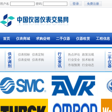
用户名
密码
免费注册
首页
仪表商城
求购促销
二手仪器
仪器租赁
工程信息
供
行
二
仪表招标
仪表定制
热点评论
政策法规
求
业
手
仪表促销
仪表求购
行业安全
技术标准
调
资
仪
市场预测
行业动态
剂
讯
器