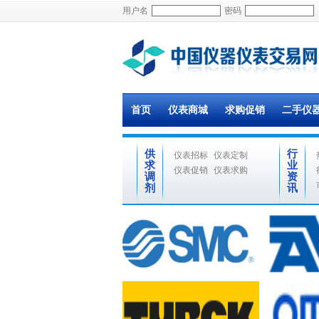
用户名
密码
首页
仪表商城
求购促销
二手仪
供
行
仪表招标
仪表定制
求
业
仪表促销
仪表求购
调
资
剂
讯