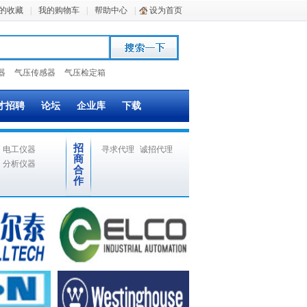
的收藏
|
我的购物车
|
帮助中心
|
设为首页
器
气压传感器
气压检定箱
才招聘
论坛
企业库
下载
招
电工仪器
寻求代理
诚招代理
商
分析仪器
合
作