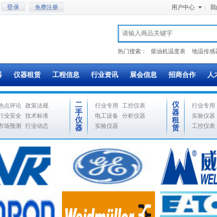
免费注册
用户中心
|
我
热门搜索：
柴油机温度表
地温传感
器
仪器租赁
工程信息
行业资讯
展会信息
招商合作
人
二
仪
热点评论
政策法规
行业专用
工控仪表
行业专用
手
器
行业安全
技术标准
电工设备
分析仪器
实验仪器
仪
租
市场预测
行业动态
实验仪器
工控仪表
器
赁